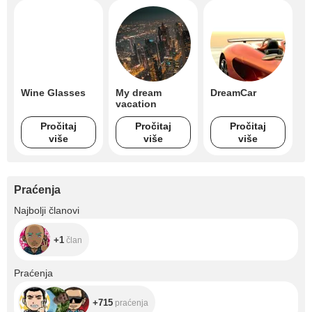
Wine Glasses
My dream
DreamCar
vacation
Pročitaj
Pročitaj
Pročitaj
više
više
više
Praćenja
+1
Najbolji članovi
+1
član
+715
Praćenja
+715
praćenja