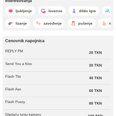
Interesovanja
ljubljenje
lovense
dildo igra
č
lizanje
zavođenje
pušenje
nabi
Cenovnik napojnica
REPLY PM
20 TKN
Send You a Kiss
20 TKN
Flash Tits
40 TKN
Flash Ass
60 TKN
Flash Pussy
80 TKN
Gledaću tvoju kameru