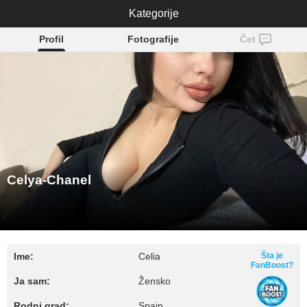
Celya-Chanel
Kategorije
Profil
Fotografije
Čet
Celya-Chanel
Ime:
Celia
Šta je
FanBoost?
Ja sam:
Žensko
Rodni grad:
Spain