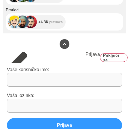
+4.3K
Pratioci
+4.3K
pratilaca
Prijava
Priključi
se
Vaše korisničko ime:
Vaša lozinka:
Prijava