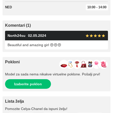
NED
10:00 - 14:00
Komentari (1)
North24su
02.05.2024
Beautiful and amazing girl 😍😍😍
Pokloni
Model za sada nema nikakve virtuelne poklone. Pošalji prvi!
Izaberite poklon
Lista želja
Pomozite
Celya-Chanel
da ispuni želju!