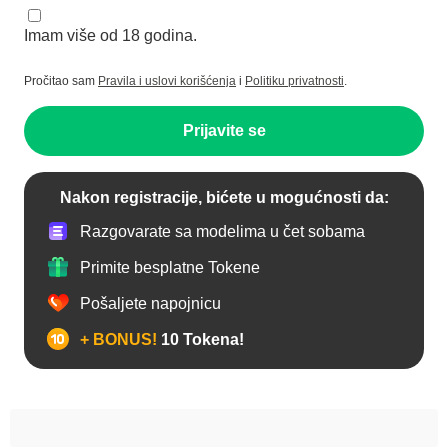
Imam više od 18 godina.
Pročitao sam
Pravila i uslovi korišćenja
i
Politiku privatnosti
.
Prijavite se
Nakon registracije, bićete u mogućnosti da:
Razgovarate sa modelima u čet sobama
Primite besplatne Tokene
Pošaljete napojnicu
+ BONUS!
10 Tokena!
Anal