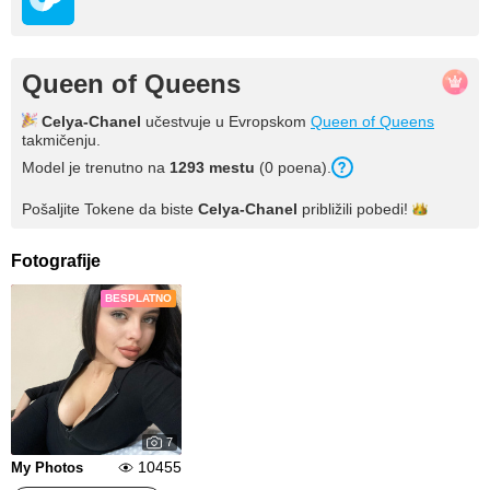
Queen of Queens
Celya-Chanel
učestvuje u Evropskom
Queen of Queens
takmičenju.
Model je trenutno na
1293 mestu
(0 poena).
Pošaljite Tokene da biste
Celya-Chanel
približili
pobedi!
Fotografije
BESPLATNO
7
10455
My Photos