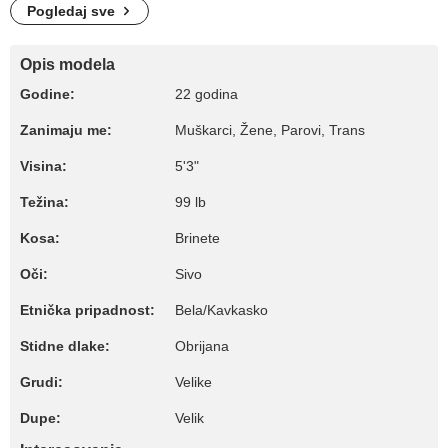
Pogledaj sve
Opis modela
Godine:
22 godina
Zanimaju me:
Muškarci, Žene, Parovi, Trans
Visina:
5'3"
Težina:
99 lb
Kosa:
Brinete
Oči:
Sivo
Etnička pripadnost:
Bela/Kavkasko
Stidne dlake:
Obrijana
Grudi:
Velike
Dupe:
Velik