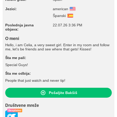
Jezici:
american
Španski
Poslednja javna
22.07.26 3:36 PM
objava:
O meni
Hello, i am Celia, a very sweet girl. Enter in my room and follow
me, let's be friends and see where that gets! Kisses!
Šta me pali:
Special Guys!
Šta me odbija:
People that just watch and never tip!
Pošaljite Bakšiš
Društvene mreže
Besplatno