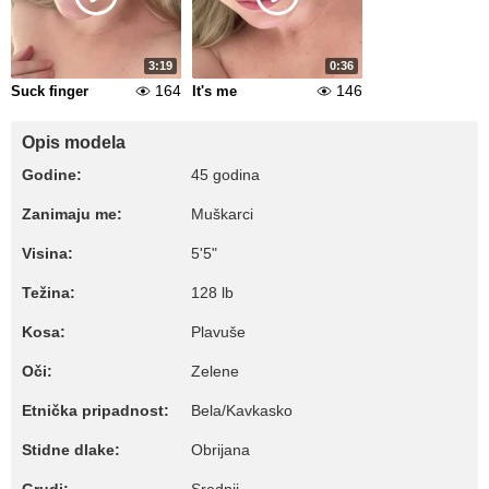
3:19
0:36
164
146
Suck finger
It's me
Opis modela
Godine:
45 godina
Zanimaju me:
Muškarci
Visina:
5'5"
Težina:
128 lb
Kosa:
Plavuše
Oči:
Zelene
Etnička pripadnost:
Bela/Kavkasko
Stidne dlake:
Obrijana