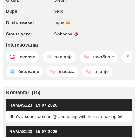
Grudi:
Srednji
Dupe:
Velik
Nimfomanka:
Tajna
Status veze:
Slobodna
Interesovanja
lovense
sanjanje
zavođenje
si
četovanje
masaža
trljanje
Komentari (15)
RAMAS123
15.07.2026
She's a super woman 👌 and being with her is amazing 😃
RAMAS123
15.07.2026