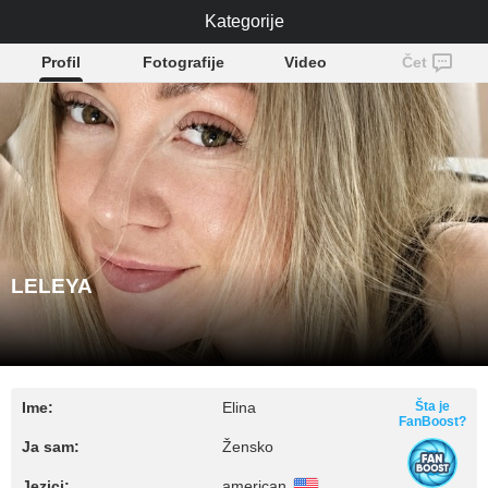
Kategorije
LELEYA
Profil
Fotografije
Video
Čet
LELEYA
Ime:
Elina
Šta je
FanBoost?
Ja sam:
Žensko
Jezici:
american