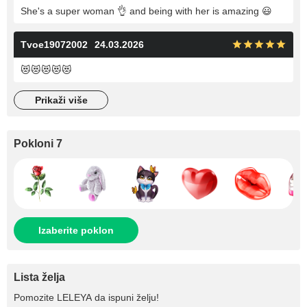
She's a super woman 👌 and being with her is amazing 😃
Tvoe19072002
24.03.2026
😻😻😻😻😻
prikaži više
Pokloni 7
Izaberite poklon
Lista želja
Pomozite
LELEYA
da ispuni želju!