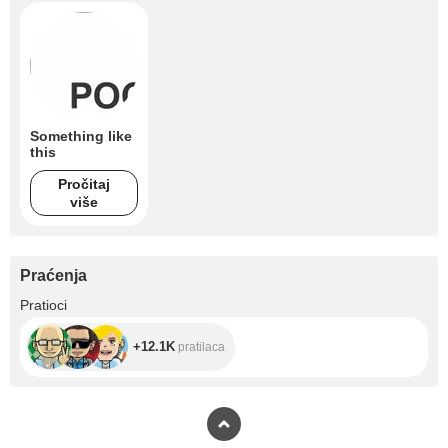
Something like
this
Pročitaj
više
Praćenja
+12.1K
Pratioci
+12.1K
pratilaca