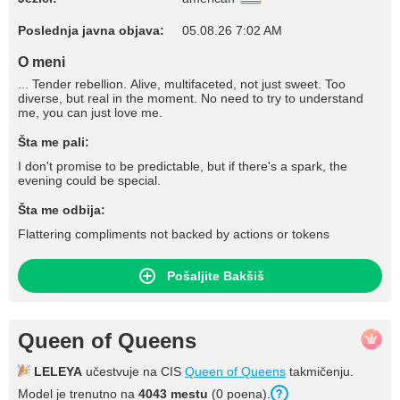
Poslednja javna objava:
05.08.26 7:02 AM
O meni
... Tender rebellion. Alive, multifaceted, not just sweet. Too
diverse, but real in the moment. No need to try to understand
me, you can just love me.
Šta me pali:
I don't promise to be predictable, but if there's a spark, the
evening could be special.
Šta me odbija:
Flattering compliments not backed by actions or tokens
Pošaljite Bakšiš
Queen of Queens
LELEYA
učestvuje na CIS
Queen of Queens
takmičenju.
Model je trenutno na
4043 mestu
(0 poena).