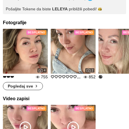
Pošaljite Tokene da biste
LELEYA
približili
pobedi!
Fotografije
BESPLATNO
BESPLATNO
BE
4
2
755
852
🪽🪽🪽
🤍🤍🤍🤍🤍🤍🤍🤍🤍🤍🤍🤍🤍
🤪
Pogledaj sve
Video zapisi
BESPLATNO
BESPLATNO